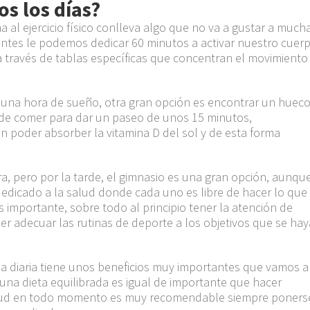
s los días?
al ejercicio físico conlleva algo que no va a gustar a much
antes le podemos dedicar 60 minutos a activar
nuestro
cuer
a través de tablas
específicas
que concentran el movimiento
a una hora de sueño, otra gran
opción
es encontrar un huec
de comer para dar un paseo de unos 15 minutos,
n poder absorber la vitamina D del sol y de esta forma
a,
pero por la tarde, el gimnasio es una gran
opción,
aunqu
dedicado a la salud donde cada uno es libre de
hacer
lo que
s importante, sobre todo al principio tener la atención de
 adecuar las rutinas de deporte a los objetivos que se hay
da diaria tiene unos beneficios muy importantes que vamos a
na dieta equilibrada es igual de importante que hacer
salud en todo momento es muy recomendable siempre poners