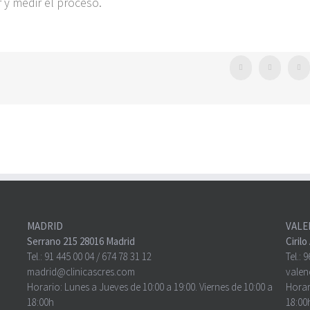
 y medir el proce
so.
Facebook
Twitter
Wh
MADRID
VALE
Serrano 215 28016 Madrid
Ciril
Tel.:
91 445 00 04
/
674 78 31 12
Tel.:
9
madrid@clinicascres.com
valen
Horario: Lunes a Jueves de 10:00 a 19:00. Viernes de 10:00 a
Horar
18:00h
18:00