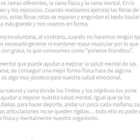
s ramas diferentes, la rama física y la rama mental.
En lo
ones y los músculos.
Cuando realizamos ejercicio las fibras de
so, estas fibras rotas se reparan y engordan el tejido tisular
ga más grande y nos veamos en forma.
ra involuntaria, al
contrario,
cuando no hacemos
ningún
ti
s necesario generar ni mantener masa muscular por lo que
na con grasa, lo que conocemos como “ponerse blanditos”.
amental que puede ayudar a mejorar la salud mental de las
sarse, de conseguir una mejor
forma
física hace de alguna
es algo muy positivo para nuestra salud emocional.
natural y sana donde los límites y los objetivos los pone
 ayudar a mejorar nuestra salud mental.
Igual que se ha
 diarias para hacer deporte, andar un poco cada mañana, sal
las articulaciones no se queden rígidas… todo ello es parte 
ra física y mentalmente nuestro organismo.