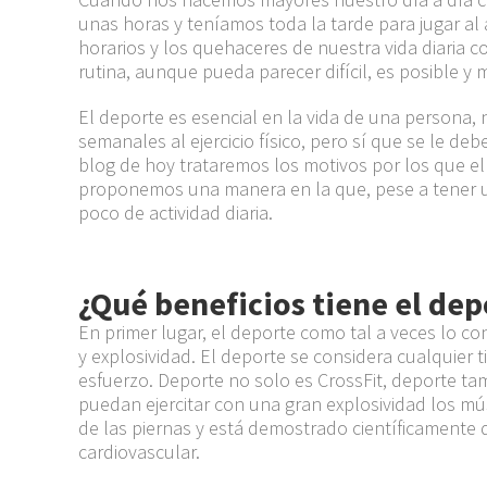
unas horas y
teníamos
toda la tarde para jugar al
horarios y los quehaceres de nuestra vida diaria
rutina, aunque pueda parecer
difícil
, es posible y
El deporte es esencial en la vida de una persona, 
semanales al ejercicio físico, pero sí que se le deb
blog de hoy trataremos los motivos por los que el
proponemos una manera en la que, pese a tener un
poco de actividad diaria.
¿Qué beneficios tiene el dep
En primer
lugar,
el deporte como tal a veces lo co
y explosividad. El deporte se considera cualquier t
esfuerzo. Deporte no solo es
CrossFit
, deporte ta
puedan ejercitar co
n una gran explosividad los mú
de las piernas y está demostrado
científicamente
q
cardiovascular.