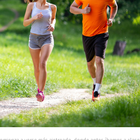
omienza a verse más ajetreado, donde antes
íbamos
a clase