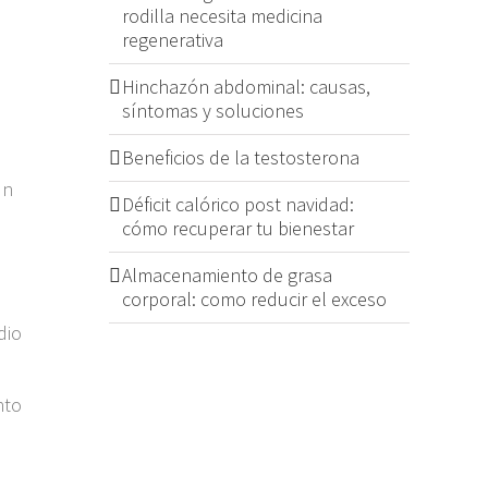
rodilla necesita medicina
s
regenerativa
Hinchazón abdominal: causas,
síntomas y soluciones
Beneficios de la testosterona
un
Déficit calórico post navidad:
cómo recuperar tu bienestar
Almacenamiento de grasa
corporal: como reducir el exceso
dio
nto