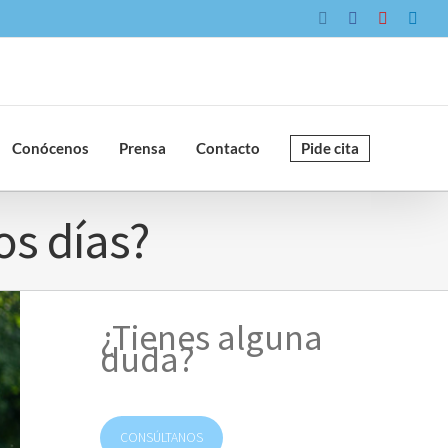
Instagram
Facebook
YouTube
Link
Conócenos
Prensa
Contacto
Pide cita
os días?
¿Tienes alguna
duda?
CONSÚLTANOS