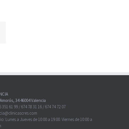
atsApp
NCIA
o Amorós, 34 46004 Valencia
6 351 61 99
/
674 78 31 16
/
674 74 72 07
cia@clinicascres.com
io:
Lunes a Jueves de 10:00 a 19:00. Viernes de 10:00 a
h