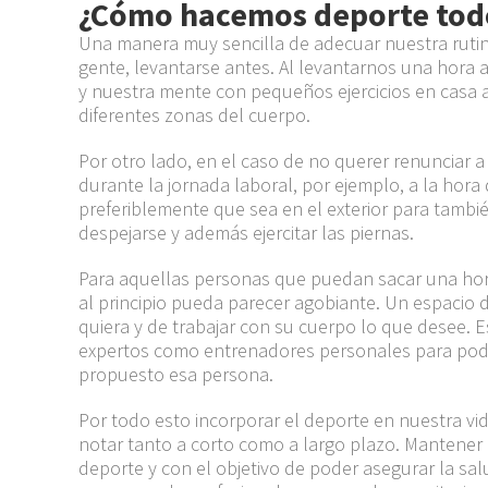
¿Cómo hacemos deporte todo
Una manera muy sencilla de adecuar nuestra rutina 
gente, levantarse antes. Al levantarnos una hora 
y nuestra mente con
pequeños
ejercicios en casa 
diferentes zonas del cuerpo.
Por otro lado, en el caso de no querer renunciar 
durante la jornada laboral, por
ejemplo,
a la
hora
preferiblemente que sea en el exterior para tambié
despejarse y además ejercitar las piernas.
Para
aquellas personas
que puedan sacar una
hor
al principio pueda parecer agobiante.
U
n e
spacio 
quiera y de trabajar con su cuerpo lo que desee. E
exp
ertos como entrenadores personales para poder
propuesto esa persona.
Por todo esto incorporar el deporte en nuestra vi
notar tanto a corto como a largo plazo.
Mantener u
deporte y con el
objetivo de poder asegurar la 