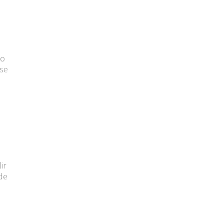
po
 se
ir
de