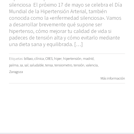
silenciosa El próximo 17 de mayo se celebra el Día
Mundial de la Hipertensión Arterial, también
conocida como la «enfermedad silenciosa». Vamos
a desarrollar brevemente qué supone ser
hipertenso, cómo mejorar tu calidad de vida si
padeces de tensión alta y cómo evitarlo mediante
una dieta sana y equilibrada. […]
Etiquetas:
bilbao
,
clínica
,
CRES
,
hiper
,
hipertensión
,
madrid
,
palma
,
sa
,
sal
,
saludable
,
tensa
,
tensiometro
,
tensión
,
valencia
,
Zaragoza
Más información