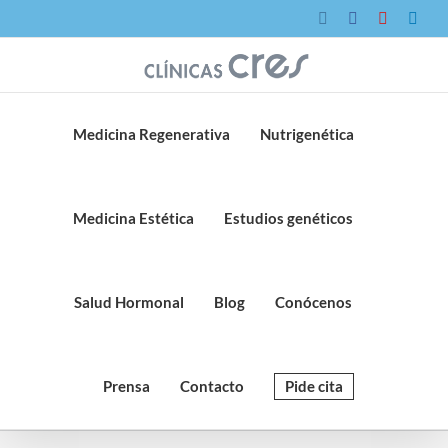
Saltar
Instagram
Facebook
YouTube
Link
al
contenido
Medicina Regenerativa
Nutrigenética
Medicina Estética
Estudios genéticos
Salud Hormonal
Blog
Conócenos
Prensa
Contacto
Pide cita