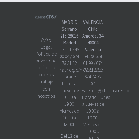
MADRID
VALENCIA
Serrano
Cirilo
215 28016
Amorós, 34
Aviso
Madrid
46004
Legal
Tel.:
91 445
Valencia
Política de
00 04
/
674
Tel.:
96 351
privacidad
78 31 12
61 99
/
674
Política de
madrid@clinicascres.com
78 31 16
/
cookies
Horario:
674 74 72
Trabaja
Lunes a
07
con
Jueves de
valencia@clinicascres.com
nosotros
10:00 a
Horario:
Lunes
19:00.
a Jueves de
Viernes de
10:00 a
10:00 a
19:00.
18:00h
Viernes de
10:00 a
Del 13 de
18:00h