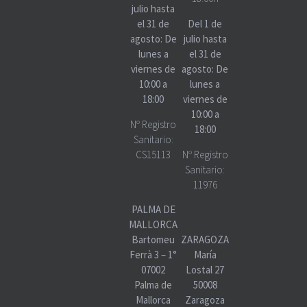
julio hasta
el 31 de
Del 1 de
agosto: De
julio hasta
lunes a
el 31 de
viernes de
agosto: De
10:00 a
lunes a
18:00
viernes de
10:00 a
Nº Registro
18:00
Sanitario:
CS15113
Nº Registro
Sanitario:
11976
PALMA DE
MALLORCA
Bartomeu
ZARAGOZA
Ferrà 3 – 1°
María
07002
Lostal 27
Palma de
50008
Mallorca
Zaragoza