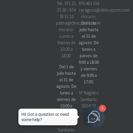
Tel.:
971 25
976 483 553
35 38
/
674
zaragoza@clinicascres.com
78 31 10
Horario:
palma@clinicascres.com
Del 1 de
Horario:
julio hasta
Lunes a
el 31 de
Viernes de
agosto: De
10:00 a
lunes a
18:00.
jueves de
9:00 a 18:00
Del 1 de
y viernes
julio hasta
de 9:00 a
el 31 de
17:00.
agosto: De
lunes a
Nº Registro
viernes de
Sanitario:
10:00 a
5024038
1
18:00
Nº Registro
Sanitario: