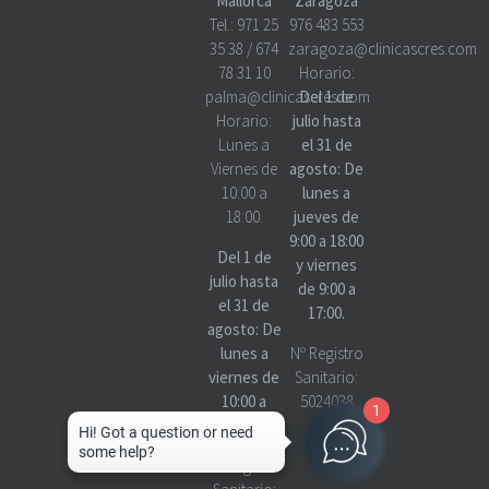
Mallorca
Zaragoza
Tel.:
971 25
976 483 553
35 38
/
674
zaragoza@clinicascres.com
78 31 10
Horario:
palma@clinicascres.com
Del 1 de
Horario:
julio hasta
Lunes a
el 31 de
Viernes de
agosto: De
10:00 a
lunes a
18:00.
jueves de
9:00 a 18:00
Del 1 de
y viernes
julio hasta
de 9:00 a
el 31 de
17:00.
agosto: De
lunes a
Nº Registro
viernes de
Sanitario:
10:00 a
5024038
1
18:00
Nº Registro