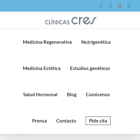
Saltar
Instagram
Facebook
YouTube
Link
al
contenido
Medicina Regenerativa
Nutrigenética
Medicina Estética
Estudios genéticos
Salud Hormonal
Blog
Conócenos
Prensa
Contacto
Pide cita