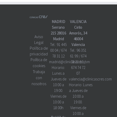
MADRID
VALENCIA
Serrano
Cirilo
215 28016
Amorós, 34
Aviso
Madrid
46004
Legal
Tel.:
91 445
Valencia
Política de
00 04
/
674
Tel.:
96 351
privacidad
78 31 12
61 99
/
674
Política de
madrid@clinicascres.com
78 31 16
/
cookies
Horario:
674 74 72
Trabaja
Lunes a
07
con
Jueves de
valencia@clinicascres.com
nosotros
10:00 a
Horario:
Lunes
19:00.
a Jueves de
Viernes de
10:00 a
10:00 a
19:00.
18:00h
Viernes de
10:00 a