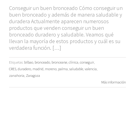
Conseguir un buen bronceado Cómo conseguir un
buen bronceado y además de manera saludable y
duradera Actualmente aparecen numerosos
productos que venden conseguir un buen
bronceado duradero y saludable. Veamos qué
llevan la mayoría de estos productos y cuál es su
verdadera función. […]
Etiquetas:
bilbao
,
bronceado
,
broncearse
,
clínica
,
conseguir
,
CRES
,
duradero
,
madrid
,
moreno
,
palma
,
saludable
,
valencia
,
zanahoria
,
Zaragoza
Más información