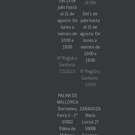
Del 13 de
18:00h
julio hasta
el 31 de
Del 1 de
agosto: De
julio hasta
lunes a
el 31 de
viernes de
agosto: De
10:00 a
lunes a
18:00
viernes de
10:00 a
Nº Registro
18:00
Sanitario:
CS15113
Nº Registro
Sanitario:
11976
PALMA DE
MALLORCA
Bartomeu
ZARAGOZA
Ferrà 3 – 1°
María
07002
Lostal 27
Palma de
50008