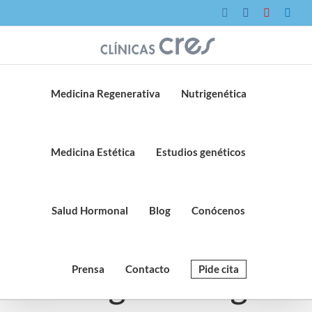
Saltar
Instagram
Facebook
YouTube
Link
al
contenido
Medicina Regenerativa
Nutrigenética
Medicina Estética
Estudios genéticos
Salud Hormonal
Blog
Conócenos
Prensa
Contacto
Pide cita
Lifting sin cirugía: