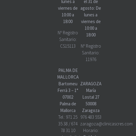
lunes a
el 31 de
viernes de
agosto: De
10:00 a
lunes a
18:00
viernes de
10:00 a
Nº Registro
18:00
Sanitario:
CS15113
Nº Registro
Sanitario:
11976
PALMA DE
MALLORCA
Bartomeu
ZARAGOZA
Ferrà 3 – 1°
María
07002
Lostal 27
Palma de
50008
Mallorca
Zaragoza
Tel.:
971 25
976 483 553
35 38
/
674
zaragoza@clinicascres.com
78 31 10
Horario: