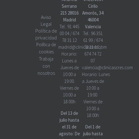
Serrano
Cirilo
215 28016
Amorós, 34
Aviso
Madrid
46004
Legal
Tel.:
91 445
Valencia
Política de
00 04
/
674
Tel.:
96 351
privacidad
78 31 12
61 99
/
674
Política de
madrid@clinicascres.com
78 31 16
/
cookies
Horario:
674 74 72
Trabaja
Lunes a
07
con
Jueves de
valencia@clinicascres.com
nosotros
10:00 a
Horario:
Lunes
19:00.
a Jueves de
Viernes de
10:00 a
10:00 a
19:00.
18:00h
Viernes de
10:00 a
Del 13 de
18:00h
julio hasta
el 31 de
Del 1 de
agosto: De
julio hasta