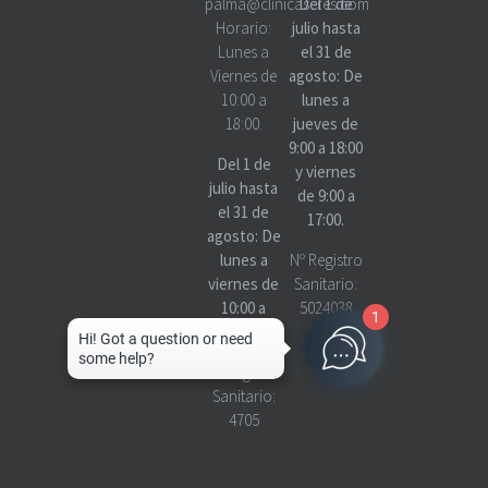
palma@clinicascres.com
Del 1 de
Horario:
julio hasta
Lunes a
el 31 de
Viernes de
agosto: De
10:00 a
lunes a
18:00.
jueves de
9:00 a 18:00
Del 1 de
y viernes
julio hasta
de 9:00 a
el 31 de
17:00.
agosto: De
lunes a
Nº Registro
viernes de
Sanitario:
10:00 a
5024038
1
18:00
Nº Registro
Sanitario:
4705