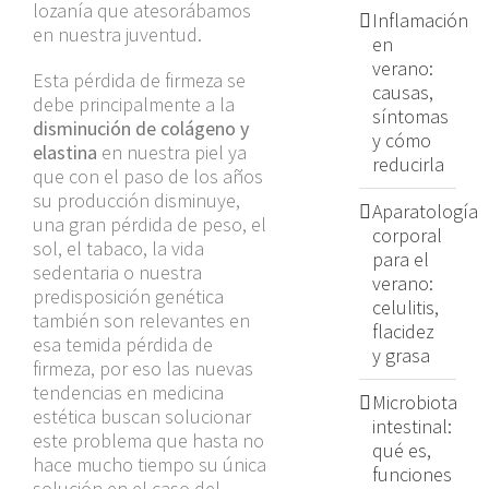
lozanía que atesorábamos
Inflamación
en nuestra juventud.
en
verano:
Esta pérdida de firmeza se
causas,
debe principalmente a la
síntomas
disminución de colágeno y
y cómo
elastina
en nuestra piel ya
reducirla
que con el paso de los años
su producción disminuye,
Aparatología
una gran pérdida de peso, el
corporal
sol, el tabaco, la vida
para el
sedentaria o nuestra
verano:
predisposición genética
celulitis,
también son relevantes en
flacidez
esa temida pérdida de
y grasa
firmeza, por eso las nuevas
tendencias en medicina
Microbiota
estética buscan solucionar
intestinal:
este problema que hasta no
qué es,
hace mucho tiempo su única
funciones
solución en el caso del